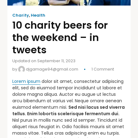
Charity
,
Health
10 charity beers for
the weekend – in
tweets
Updated on September 11, 2023
by
djgamage94@gmail.com
1 Comment
Lorem ipsum
dolor sit amet, consectetur adipiscing
elit, sed do eiusmod tempor incididunt ut labore et
dolore magna aliqua. Auctor eu augue ut lectus
arcu bibendum at varius vel. Neque ornare aenean
euismod elementum nisi.
Sed nisi lacus sed viverra
tellus. Enim lobortis scelerisque fermentum dui.
Nisl purus in mollis nunc sed id semper. Tincidunt id
aliquet risus feugiat in. Odio facilisis mauris sit amet
massa vitae. Tellus cras adipiscing enim eu turpis.