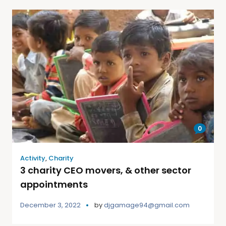
0
Activity
,
Charity
3 charity CEO movers, & other sector
appointments
December 3, 2022
by
djgamage94@gmail.com