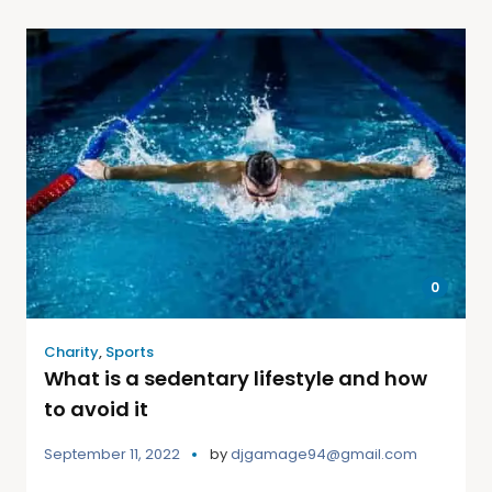
0
Charity
,
Sports
What is a sedentary lifestyle and how
to avoid it
September 11, 2022
by
djgamage94@gmail.com